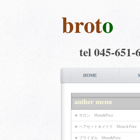
brot
o
tel 045-651-
HOME
anther menu
サロン Menu&Price
ヘアセット＆メイク Menu＆Price
ブライダル Menu&Price