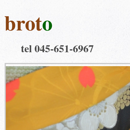
brot
o
tel 045-651-6967