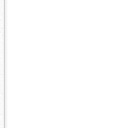
みらい) 新横
ス アクアテラス迎
コンチネンタ
YOKOHAMA
エロ大聖堂 山
ークラブ(横浜
ンチネンタル
マリンタワー 
Ｈ３
アニヴェルセル
ユ ホテル横浜
Roseun C
ル東急 （旧
スクラブ迎賓
ワー ホテルニ
ブ エクセレン
テル THE GR