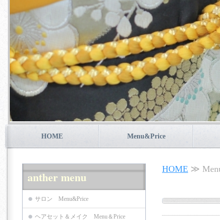
HOME
Menu&Price
HOME
≫ Menu
anther menu
横浜 桜木町 関内
サロン Menu&Price
ヘアセット＆メイク Menu＆Price