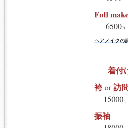
Full mak
6500
円
ヘアメイクの
着付
袴
訪
or
15000
円
振袖
18000