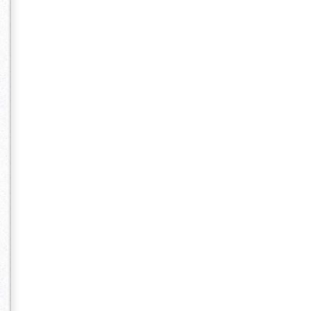
なとみらい) ザ
LoA) 横浜
モンテファーレ 
山手迎賓館(元町
ポートサイドヴ
YOKOHAMA 
TEARS&L
ーデン セン
ズ エクセレ
ル ホテルモン
ー ヒルサイド
Ｈ４
ホテルメルパルク
THE TEAR
ドガーデン AM
ック・チャー
イルHANZO
賓館 ホテルコ