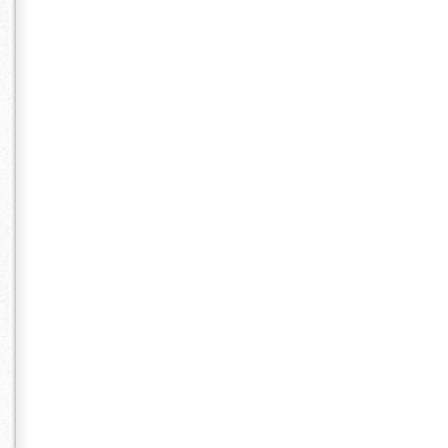
足りないもの
ハー フアップ
グ アップスタ
ム ボブ セミ
ショート ミデ
プ 編み込みロ
ル カタログ 前
ミネ おすすめ
タログ 前髪 や
すすめ 人気 
前髪 やり方 ス
人気 口コミ 
容室 ヘアサロ
ヘアサロン ヘ
ロン ヘアセッ
単 上手い 安い