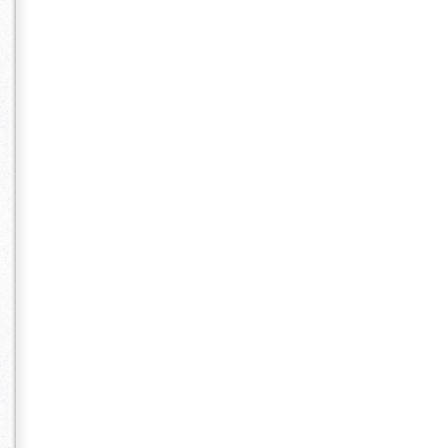
早朝料金なし 
ン ヘアセット
ネ 結婚式 
み込みロング
ル カタログ
い 安い 格
め 人気 口
い 早朝 早
駅 横浜 桜
通り 元町中
メイク ヘア
ミ ビューティー
アンドメイク 
salon～ ロ
ター JELLIS