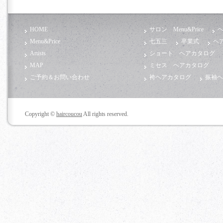
HOME
サロン Menu&Price
ヘ
Menu&Price
七五三
卒業式
ヘ
Artists
ショート ヘアカタログ
MAP
ミセス ヘアカタログ
ご予約＆お問い合わせ
袴ヘアカタログ
振袖ヘ
Copyright ©
haircoucou
All rights reserved.