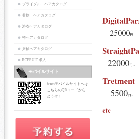
ブライダル ヘアカタログ
着物 ヘアカタログ
DigitalPa
浴衣ヘアカタログ
25000
円
袴ヘアカタログ
StraightP
振袖ヘアカタログ
22000
RCERUIT 求人
円～
モバイルサイト
Tretment
brotoモバイルサイトへは
5500
こちらのQRコードから
円
~
どうぞ！
etc