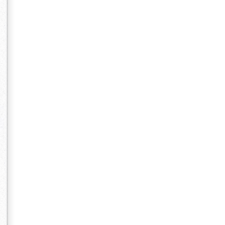
ルクヨコハマ 
結婚式
w
ヘアセット 
ク ポイント
着付け 着物
三 ７５３ 
ブライダル ウ
嫁 花婿 新
浴衣 レン