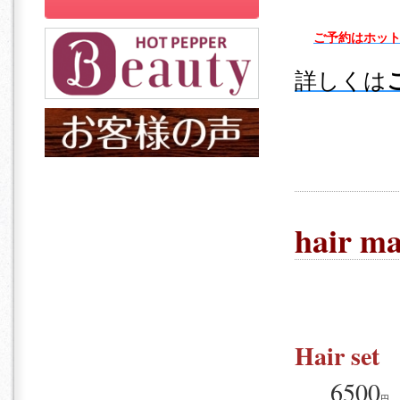
ご予約
は
ホッ
詳しくは
hair m
Hair set
6500
円