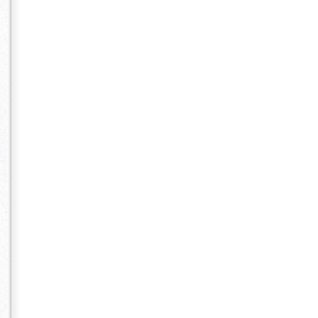
アンジェリカ
magic ヘアセ
H１
アニヴェルセル
ーデン アニヴ
ン ザ クラシカ
レイスホテル 
フィック 横
エル横浜 リュ
レ) ホテルニ
エクセレント 
ル エクセレ
ル ホテルモン
ー ヒルサイド
Ｈ２
THE GRAND