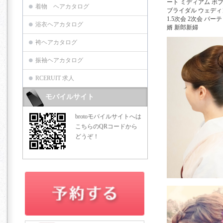
ート ミディアム ボ
着物 ヘアカタログ
ブライダル ウェディ
1.5次会 2次会 パー
浴衣ヘアカタログ
婿 新郎新婦
袴ヘアカタログ
振袖ヘアカタログ
RCERUIT 求人
モバイルサイト
brotoモバイルサイトへは
こちらのQRコードから
どうぞ！