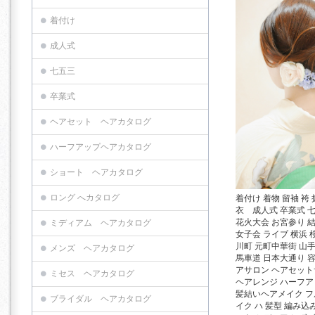
着付け
成人式
七五三
卒業式
ヘアセット ヘアカタログ
ハーフアップヘアカタログ
ショート ヘアカタログ
ロング へカタログ
着付け 着物 留袖 袴 
衣 成人式 卒業式 
花火大会 お宮参り 
ミディアム ヘアカタログ
女子会 ライブ 横浜 
川町 元町中華街 山
メンズ ヘアカタログ
馬車道 日本大通り 容
アサロン ヘアセッ
ミセス ヘアカタログ
ヘアレンジ ハーフ
髪結いヘアメイク 
ブライダル ヘアカタログ
イク ハ 髪型 編み込