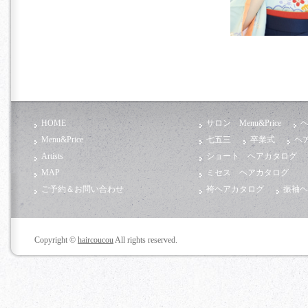
HOME
サロン Menu&Price
ヘ
Menu&Price
七五三
卒業式
ヘ
Artists
ショート ヘアカタログ
MAP
ミセス ヘアカタログ
ご予約＆お問い合わせ
袴ヘアカタログ
振袖ヘ
Copyright ©
haircoucou
All rights reserved.